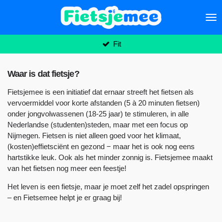
Ga
direct
naar
de
Fit
hoofdinhoud
Waar is dat fietsje?
Fietsjemee is een initiatief dat ernaar streeft het fietsen als
vervoermiddel voor korte afstanden (5 à 20 minuten fietsen)
onder jongvolwassenen (18-25 jaar) te stimuleren, in alle
Nederlandse (studenten)steden, maar met een focus op
Nijmegen. Fietsen is niet alleen goed voor het klimaat,
(kosten)effietsciënt en gezond − maar het is ook nog eens
hartstikke leuk. Ook als het minder zonnig is. Fietsjemee maakt
van het fietsen nog meer een feestje!
Het leven is een fietsje, maar je moet zelf het zadel opspringen
– en Fietsemee helpt je er graag bij!